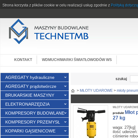
Strona korzysta z plików cookie w celu realizacji usług zgodnie z
Polityką dotycz
KONTAKT
WDMUCHIWARKI ŚWIATŁOWODÓW WS
AGREGATY hydrauliczne
szukaj
AGREGATY prądotwórcze
>
MŁOTY UDAROWE
>
młoty pneu
BRUKARSKIE MASZYNY
ELEKTRONARZĘDZIA
MŁOTY UDAROWE -
Młot
KOMPRESORY BUDOWLANE
produkt
27 kg
KOMPRESORY PRZEMYSŁ
waga: 27[kg]
KOPARKI GĄSIENICOWE
ilość uderzeń:
ciśnienie robo