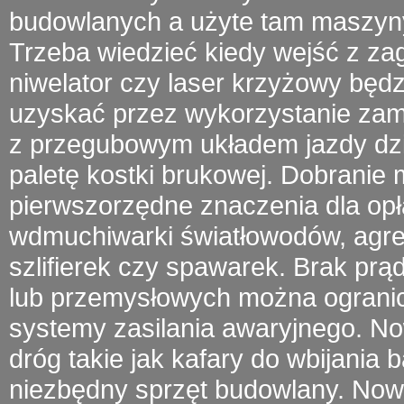
budowlanych a użyte tam
maszyn
Trzeba wiedzieć kiedy wejść z
za
niwelator czy laser krzyżowy będ
uzyskać przez wykorzystanie zamu
z przegubowym układem jazdy
dz
paletę kostki brukowej. Dobrani
pierwszorzędne znaczenia dla opł
wdmuchiwarki światłowodów
, agr
szlifierek czy spawarek.
Brak prą
lub przemysłowych można ogranic
systemy zasilania awaryjnego. 
dróg takie jak kafary do wbijania 
niezbędny sprzęt budowlany. Now