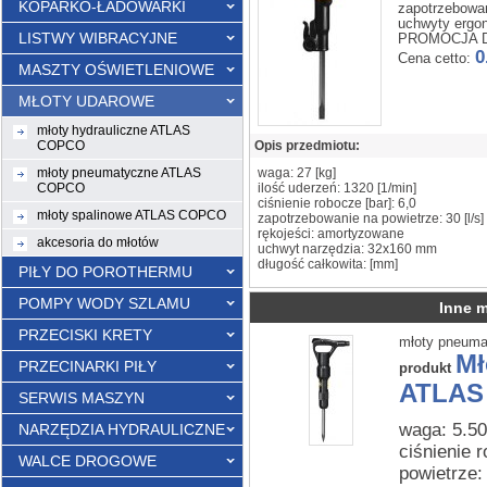
KOPARKO-ŁADOWARKI
zapotrzebowan
uchwyty ergo
LISTWY WIBRACYJNE
PROMOCJA D
0
Cena cetto:
MASZTY OŚWIETLENIOWE
MŁOTY UDAROWE
młoty hydrauliczne ATLAS
COPCO
Opis przedmiotu:
młoty pneumatyczne ATLAS
waga: 27 [kg]
COPCO
ilość uderzeń: 1320 [1/min]
ciśnienie robocze [bar]: 6,0
młoty spalinowe ATLAS COPCO
zapotrzebowanie na powietrze: 30 [l/s]
rękojeści: amortyzowane
akcesoria do młotów
uchwyt narzędzia: 32x160 mm
długość całkowita: [mm]
PIŁY DO POROTHERMU
POMPY WODY SZLAMU
Inne 
PRZECISKI KRETY
młoty pneum
Mł
PRZECINARKI PIŁY
produkt
ATLAS 
SERWIS MASZYN
waga: 5.50
NARZĘDZIA HYDRAULICZNE
ciśnienie 
WALCE DROGOWE
powietrze: 