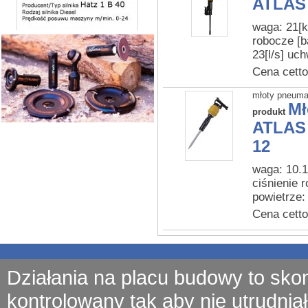
ATLAS
waga: 21[k
robocze [b
23[l/s] uc
Cena cetto
młoty pneum
Mł
produkt
ATLAS 
12
waga: 10.1
ciśnienie 
powietrze: 
Cena cetto
Działania na placu budowy to sko
kontrolowany tak aby nie utrudniał