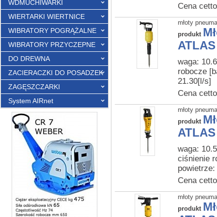
WDMUCHIWARKI
Cena cetto
WIERTARKI WIERTNICE
młoty pneum
Mł
WIBRATORY POGRĄŻALNE
produkt
ATLAS 
WIBRATORY PRZYCZEPNE
DO DREWNA
waga: 10.6
robocze [b
ZACIERACZKI DO POSADZEK
21.30[l/s]
ZAGĘSZCZARKI
Cena cetto
System AIRnet
młoty pneum
Mł
produkt
ATLAS 
waga: 10.5
ciśnienie 
powietrze:
Cena cetto
młoty pneum
Mł
produkt