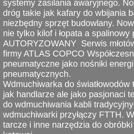
systemy zasilania awaryjnego. 
dróg takie jak kafary do wbijania 
niezbędny sprzęt budowlany. Now
nie tylko kilof i łopata a
spalinowy 
AUTORYZOWANY
Serwis młotó
firmy
ATLAS COPCO
Współczesny 
pneumatyczne jako nośniki energii
pneumatycznych.
Wdmuchiwarka do światłowodów
t
jak handlarze ale jako pasjonaci 
do wdmuchiwania kabli tradycyjny
wdmuchiwarki przyłączy FTTH.
W 
tarcze i inne narzędzia do obróbki 