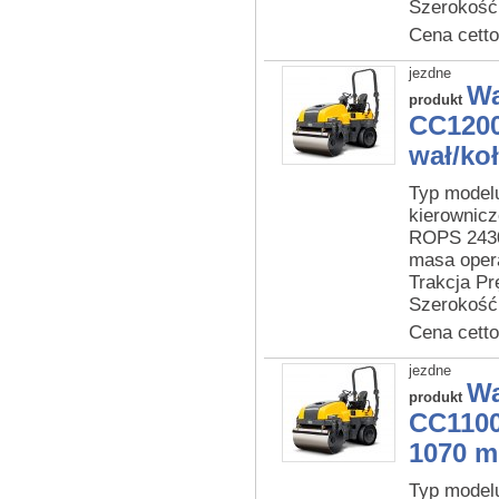
Szerokość
Cena cetto
jezdne
Wa
produkt
CC1200
wał/ko
Typ model
kierownic
ROPS 2430
masa opera
Trakcja Pr
Szerokość
Cena cetto
jezdne
Wa
produkt
CC1100
1070 m
Typ model