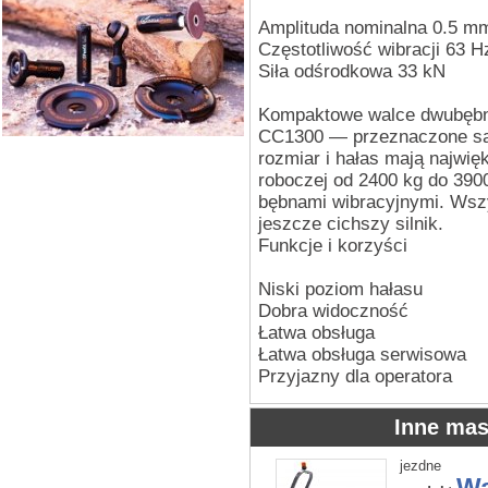
Amplituda nominalna 0.5 m
Częstotliwość wibracji 63 H
Siła odśrodkowa 33 kN
Kompaktowe walce dwubęb
CC1300 — przeznaczone są 
rozmiar i hałas mają najwię
roboczej od 2400 kg do 390
bębnami wibracyjnymi. Wszy
jeszcze cichszy silnik.
Funkcje i korzyści
Niski poziom hałasu
Dobra widoczność
Łatwa obsługa
Łatwa obsługa serwisowa
Przyjazny dla operatora
Inne mas
jezdne