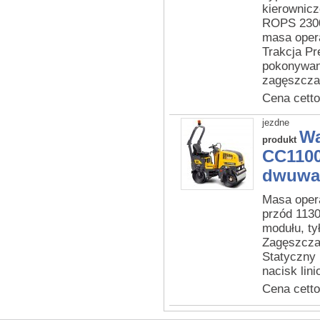
kierownic
ROPS 2300
masa opera
Trakcja Pr
pokonywan
zagęszcza
Cena cetto
jezdne
Wa
produkt
CC1100
dwuwa
Masa oper
przód 113
modułu, ty
Zagęszcza
Statyczny 
nacisk lini
Cena cetto