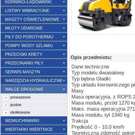
KOPARKO-ŁADOWARKI
LISTWY WIBRACYJNE
MASZTY OŚWIETLENIOWE
MŁOTY UDAROWE
PIŁY DO POROTHERMU
POMPY WODY SZLAMU
PRZECISKI KRETY
Opis przedmiotu:
PRZECINARKI PIŁY
Dane techniczne
SERWIS MASZYN
Typ modelu dwuwałowy
Typ bębna Gładki
NARZĘDZIA HYDRAULICZNE
Typ układu kierowniczego 
WALCE DROGOWE
Masy
Masa operacyjna, z ROPS 
prowadzone
Masa modułu, przód 1270 k
jezdne
Maks. masa operacyjna 271
okołkowane
Masa modułu, tył 1340 kg
WDMUCHIWARKI
Trakcja
Prędkość 0 - 10,0 km/h
WIERTARKI WIERTNICE
Teoretyczna zdolność poko