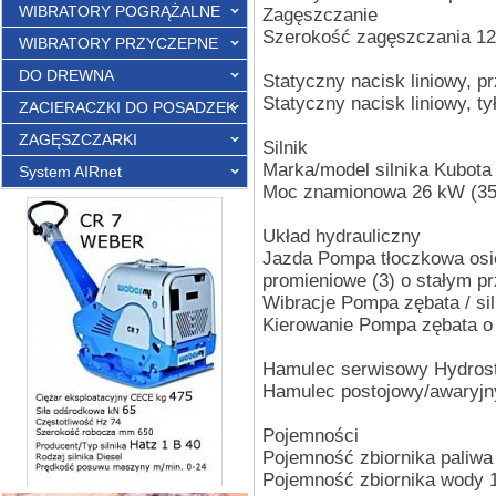
WIBRATORY POGRĄŻALNE
Zagęszczanie
Szerokość zagęszczania 1
WIBRATORY PRZYCZEPNE
DO DREWNA
Statyczny nacisk liniowy, p
Statyczny nacisk liniowy, ty
ZACIERACZKI DO POSADZEK
ZAGĘSZCZARKI
Silnik
Marka/model silnika Kubota
System AIRnet
Moc znamionowa 26 kW (35 
Układ hydrauliczny
Jazda Pompa tłoczkowa osio
promieniowe (3) o stałym pr
Wibracje Pompa zębata / sil
Kierowanie Pompa zębata o 
Hamulec serwisowy Hydrosta
Hamulec postojowy/awaryjny
Pojemności
Pojemność zbiornika paliwa 
Pojemność zbiornika wody 1