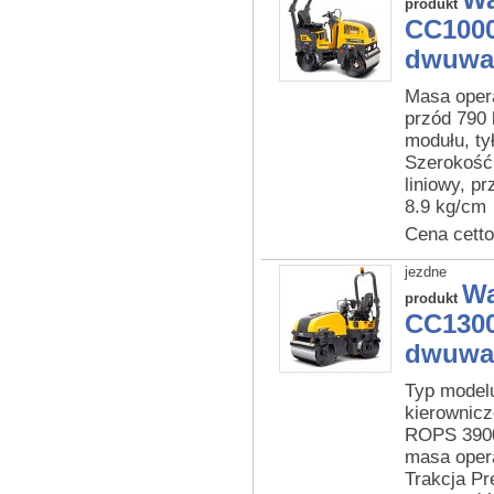
Wa
produkt
CC1000
dwuwa
Masa oper
przód 790
modułu, ty
Szerokość
liniowy, p
8.9 kg/cm
Cena cetto
jezdne
Wa
produkt
CC1300
dwuwa
Typ model
kierownic
ROPS 3900
masa oper
Trakcja Pr