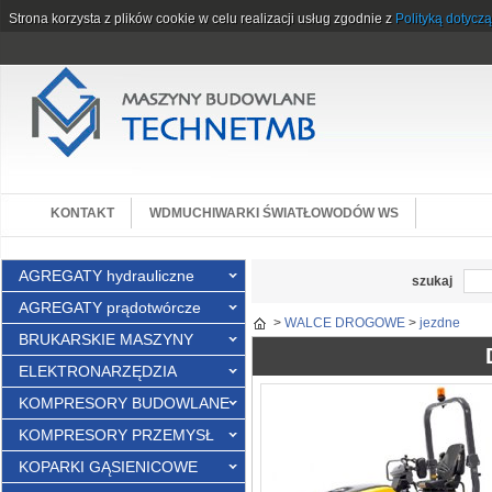
Strona korzysta z plików cookie w celu realizacji usług zgodnie z
Polityką dotycz
KONTAKT
WDMUCHIWARKI ŚWIATŁOWODÓW WS
AGREGATY hydrauliczne
szukaj
AGREGATY prądotwórcze
>
WALCE DROGOWE
>
jezdne
BRUKARSKIE MASZYNY
ELEKTRONARZĘDZIA
KOMPRESORY BUDOWLANE
KOMPRESORY PRZEMYSŁ
KOPARKI GĄSIENICOWE