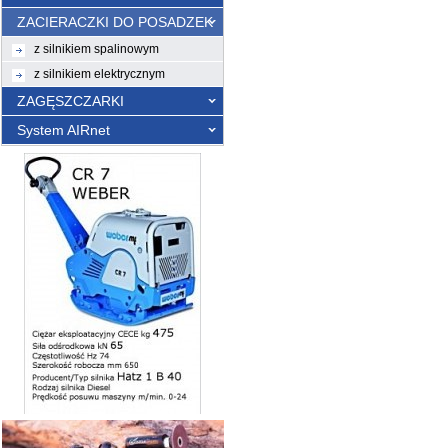
ZACIERACZKI DO POSADZEK
z silnikiem spalinowym
z silnikiem elektrycznym
ZAGĘSZCZARKI
System AIRnet