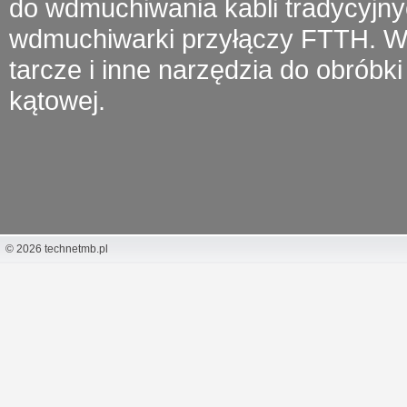
do wdmuchiwania kabli tradycyjny
wdmuchiwarki przyłączy FTTH.
W 
tarcze i inne narzędzia do obróbki 
kątowej.
© 2026 technetmb.pl