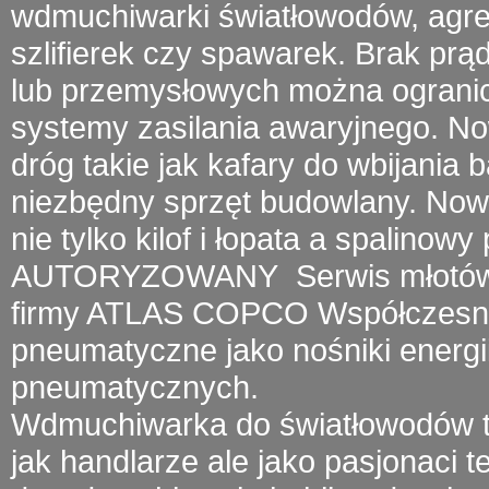
wdmuchiwarki światłowodów
, agr
szlifierek czy spawarek.
Brak prą
lub przemysłowych można ogranic
systemy zasilania awaryjnego. 
dróg takie jak kafary do wbijania 
niezbędny sprzęt budowlany. Now
nie tylko kilof i łopata a
spalinowy 
AUTORYZOWANY
Serwis młotó
firmy
ATLAS COPCO
Współczesny 
pneumatyczne jako nośniki energii
pneumatycznych.
Wdmuchiwarka do światłowodów
t
jak handlarze ale jako pasjonaci 