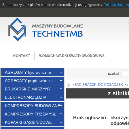
Strona korzysta z plików cookie w celu realizacji usług zgodnie z
Polityką dotycz
KONTAKT
WDMUCHIWARKI ŚWIATŁOWODÓW WS
AGREGATY hydrauliczne
szukaj
AGREGATY prądotwórcze
>
ZACIERACZKI DO POSADZEK
>
z
BRUKARSKIE MASZYNY
z silni
ELEKTRONARZĘDZIA
KOMPRESORY BUDOWLANE
KOMPRESORY PRZEMYSŁ
Brak ogłoszeń - skorzys
KOPARKI GĄSIENICOWE
odpowie